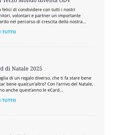
i Terzo Mondo diventa ODV
felici di condividere con tutti i nostri
nitori, volontari e partner un importante
ardo nel percorso di crescita della nostra...
I TUTTO
d di Natale 2025
oglia di un regalo diverso, che ti fa stare bene
star bene qualcun’altro? Con l’arrivo del Natale,
no anche quest’anno le eCard...
I TUTTO