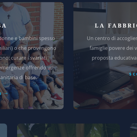
SA
LA FABBRI
i donne e bambini spesso
Un centro di accoglie
miliari) o che provengono
famiglie povere dei v
no; curare i svariati
proposta educativa e
e emergenze offrendo un
SC
anitaria di base.
Ù