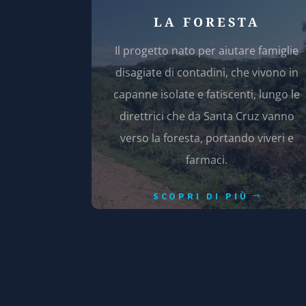
LA FORESTA
Il progetto nato per aiutare famiglie
disagiate di contadini, che vivono in
capanne isolate e fatiscenti, lungo le
direttrici che da Santa Cruz vanno
verso la foresta, portando viveri e
farmaci.
SCOPRI DI PIÙ