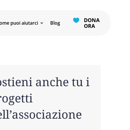
DONA

ome puoi aiutarci
Blog
ORA
stieni anche tu i
ogetti
ll’associazione