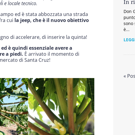
In r
i e locale tecnico.
Don G
 campo ed è stata abbozzata una strada
punto
fra cui
la jeep, che è il nuovo obiettivo
sono 
è...
o di accelerare, di inserire la quinta!
LEGG
ed è quindi essenziale avere a
e a piedi.
È arrivato il momento di
al mercato di Santa Cruz!
« Po