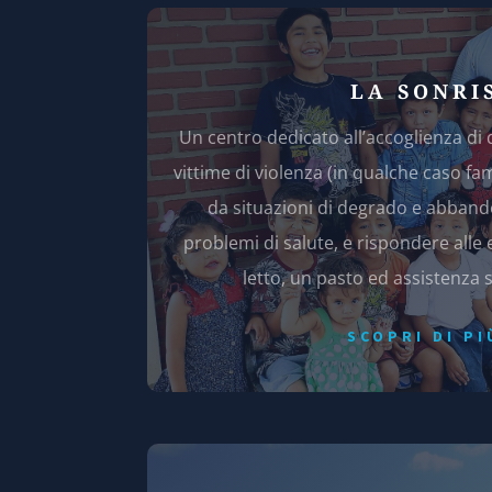
LA SONRI
Un centro dedicato all’accoglienza d
vittime di violenza (in qualche caso fa
da situazioni di degrado e abbando
problemi di salute, e rispondere all
letto, un pasto ed assistenza s
SCOPRI DI PI