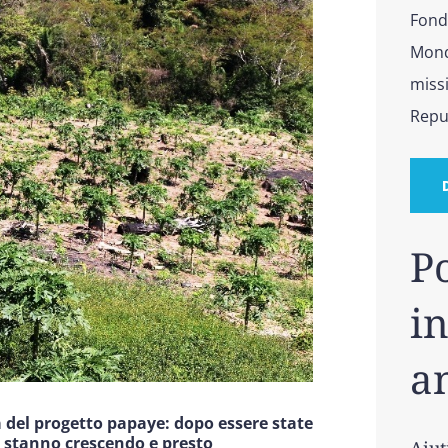
Fonda
Mond
missi
Repu
P
in
a
 del progetto papaye: dopo essere state
 stanno crescendo e presto