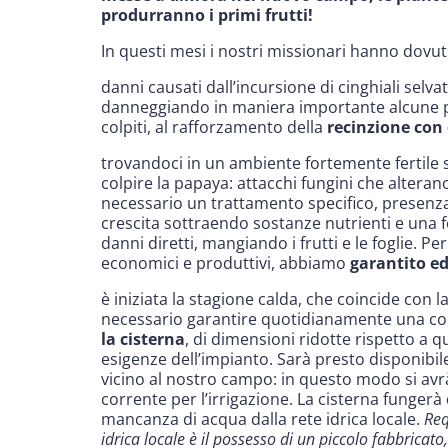
produrranno i primi frutti!
In questi mesi i nostri missionari hanno dovu
danni causati dall’incursione di cinghiali selva
danneggiando in maniera importante alcune pi
colpiti, al rafforzamento della
recinzione con 
trovandoci in un ambiente fortemente fertile
colpire la papaya: attacchi fungini che alterano 
necessario un trattamento specifico, presenza
crescita sottraendo sostanze nutrienti e una f
danni diretti, mangiando i frutti e le foglie. P
economici e produttivi, abbiamo
garantito ed
è iniziata la stagione calda, che coincide con l
necessario garantire quotidianamente una co
la cisterna
, di dimensioni ridotte rispetto a q
esigenze dell’impianto. Sarà presto disponibil
vicino al nostro campo: in questo modo si avr
corrente per l’irrigazione. La cisterna fungerà
mancanza di acqua dalla rete idrica locale.
Req
idrica locale è il possesso di un piccolo fabbricato,