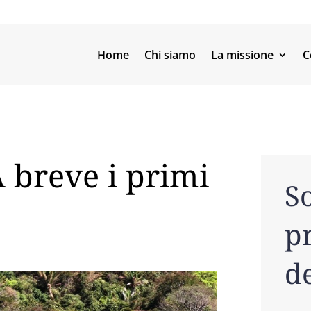
Home
Chi siamo
La missione
C
 breve i primi
So
pr
de