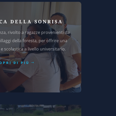
CA DELLA SONRISA
nza, rivolto a ragazze provenienti da
illaggi della foresta, per offrire una
 scolastica a livello universitario.
OPRI DI PIÙ