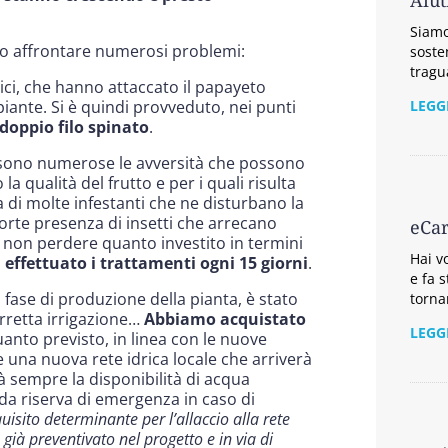
Aiut
Siamo 
to affrontare numerosi problemi:
soste
tragu
tici, che hanno attaccato il papayeto
LEGG
ante. Si è quindi provveduto, nei punti
doppio filo spinato
.
 sono numerose le avversità che possono
la qualità del frutto e per i quali risulta
 di molte infestanti che ne disturbano la
orte presenza di insetti che arrecano
eCar
er non perdere quanto investito in termini
Hai v
 effettuato i trattamenti ogni 15 giorni
.
e fa 
a fase di produzione della pianta, è stato
torna
rretta irrigazione…
Abbiamo acquistato
LEGG
uanto previsto, in linea con le nuove
e una nuova rete idrica locale che arriverà
à sempre la disponibilità di acqua
 da riserva di emergenza in caso di
uisito determinante per l’allaccio alla rete
 già preventivato nel progetto e in via di