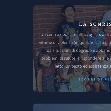
LA SONRI
Un centro dedicato all’accoglienza d
vittime di violenza (in qualche caso fa
da situazioni di degrado e abbando
problemi di salute, e rispondere all
letto, un pasto ed assistenza s
SCOPRI DI PI