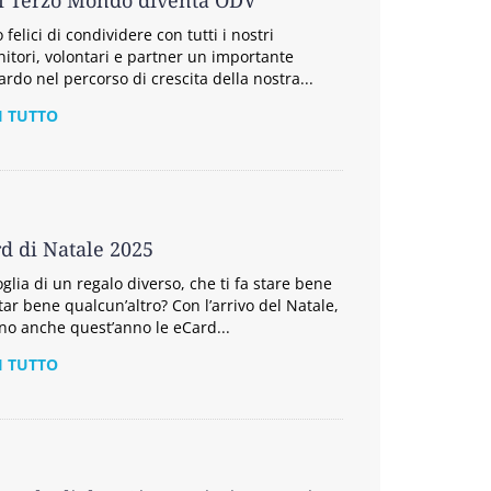
i Terzo Mondo diventa ODV
felici di condividere con tutti i nostri
nitori, volontari e partner un importante
ardo nel percorso di crescita della nostra...
I TUTTO
d di Natale 2025
oglia di un regalo diverso, che ti fa stare bene
star bene qualcun’altro? Con l’arrivo del Natale,
no anche quest’anno le eCard...
I TUTTO