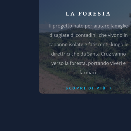
LA FORESTA
Il progetto nato per aiutare famiglie
disagiate di contadini, che vivono in
capanne isolate e fatiscenti, lungo le
direttrici che da Santa Cruz vanno
verso la foresta, portando viveri e
farmaci.
SCOPRI DI PIÙ