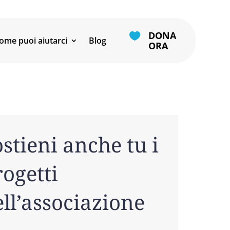
DONA

ome puoi aiutarci
Blog
ORA
stieni anche tu i
ogetti
ll’associazione