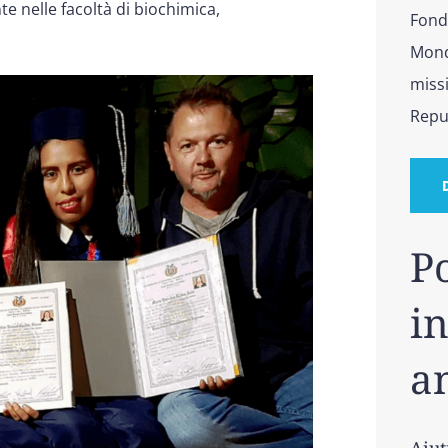
e nelle facoltà di biochimica,
Fonda
Mond
missi
Repu
P
in
a