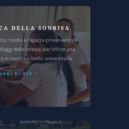
CA DELLA SONRISA
nza, rivolto a ragazze provenienti da
illaggi della foresta, per offrire una
 scolastica a livello universitario.
OPRI DI PIÙ