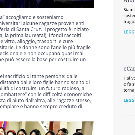
Aiut
Siamo 
soste
isa” accogliamo e sosteniamo
tragu
niversitari alcune ragazze provenienti
eria di Santa Cruz. Il progetto è iniziato
LEGG
 la prima laureata!), i fondi raccolti
e vitto, alloggio, trasporti e cure
itarie. Le donne sono l’anello più fragile
decisionale e non occupano quasi mai
ione può essere la base per costruire un
eCar
l sacrificio di tante persone: dalle
Hai v
distanza dalle loro figlie hanno scelto di
e fa 
ilità di costruirsi un futuro radioso, ai
torna
combattere” con le difficoltà economiche
 di aiuto dall’altra, alle ragazze stesse,
LEGG
emplare e hanno sempre creduto di