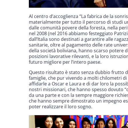
Al centro d’accoglienza “La fabrica de la sonr
materialmente per tutto il percorso di studi u
dalle comunità povere della foresta, nella perif
nel 2008 (nel 2016 abbiamo festeggiato Patrizia,
dall’Italia sono destinati a garantire alle ragazz
sanitarie, oltre al pagamento delle rate univers
della società boliviana, hanno scarso potere 
posizioni lavorative rilevanti, e la loro istruz
futuro migliore per l’intero paese.
Questo risultato è stato senza dubbio frutto de
famiglie, che pur vivendo a molti chilometri di 
affidarle a Oscar e Laura e di dar loro la possib
nostri missionari, che hanno spesso dovuto “
da una parte e con la sempre maggiore richiesta
che hanno sempre dimostrato un impegno es
poter realizzare il loro sogno.