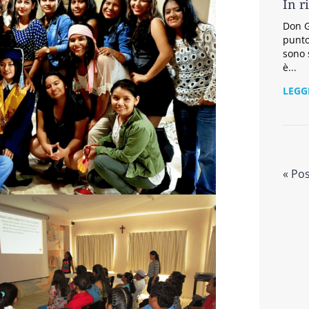
In r
Don G
punto
sono 
è...
LEGG
« Po