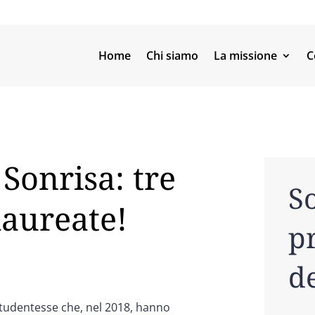
Home
Chi siamo
La missione
C
 Sonrisa: tre
So
laureate!
pr
de
tudentesse che, nel 2018, hanno