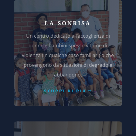
LA SONRISA
Un centro dedicato all’accoglienza di
donne e bambini spesso vittime di
violenza (in qualche caso familiari) o che
provengono da situazioni di degrado e
abbandono.
SCOPRI DI PIÙ