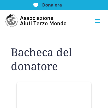
Dona ora

Bacheca del
donatore