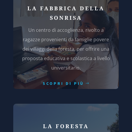
LA FABBRICA DELLA
SONRISA
Un centro di accoglienza, rivolto a
ragazze provenienti da famiglie povere
dei villaggi della foresta, per offrire una
proposta educativa e scolastica a livello
universitario.
SCOPRI DI PIÙ
LA FORESTA